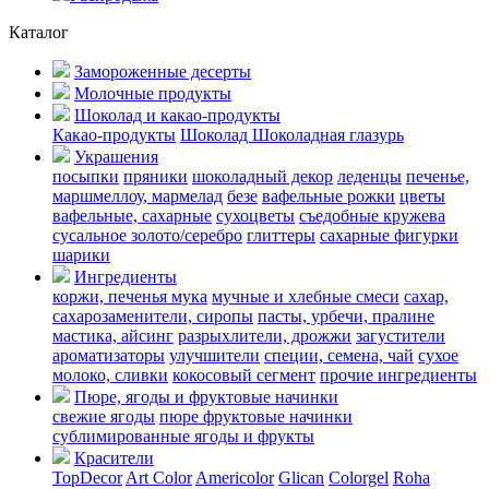
Каталог
Замороженные десерты
Молочные продукты
Шоколад и какао-продукты
Какао-продукты
Шоколад
Шоколадная глазурь
Украшения
посыпки
пряники
шоколадный декор
леденцы
печенье,
маршмеллоу, мармелад
безе
вафельные рожки
цветы
вафельные, сахарные
сухоцветы
съедобные кружева
сусальное золото/серебро
глиттеры
сахарные фигурки
шарики
Ингредиенты
коржи, печенья
мука
мучные и хлебные смеси
сахар,
сахарозаменители, сиропы
пасты, урбечи, пралине
мастика, айсинг
разрыхлители, дрожжи
загустители
ароматизаторы
улучшители
специи, семена, чай
сухое
молоко, сливки
кокосовый сегмент
прочие ингредиенты
Пюре, ягоды и фруктовые начинки
свежие ягоды
пюре
фруктовые начинки
сублимированные ягоды и фрукты
Красители
TopDecor
Art Color
Americolor
Glican
Colorgel
Roha