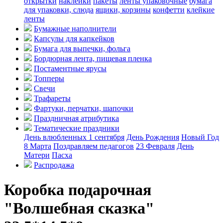
открытки
наклейки
пакеты
ленты упаковочные
бумага
для упаковки, слюда
ящики, корзины
конфетти
клейкие
ленты
Бумажные наполнители
Капсулы для капкейков
Бумага для выпечки, фольга
Бордюрная лента, пищевая пленка
Постаментные ярусы
Топперы
Свечи
Трафареты
Фартуки, перчатки, шапочки
Праздничная атрибутика
Тематические праздники
День влюбленных
1 сентября
День Рождения
Новый Год
8 Марта
Поздравляем педагогов
23 Февраля
День
Матери
Пасха
Распродажа
Коробка подарочная
"Волшебная сказка"