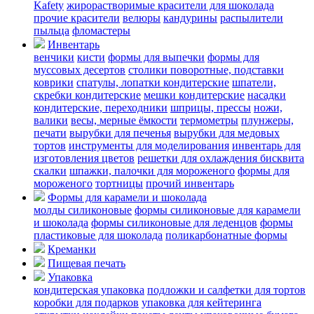
Kafety
жирорастворимые красители для шоколада
прочие красители
велюры
кандурины
распылители
пыльца
фломастеры
Инвентарь
венчики
кисти
формы для выпечки
формы для
муссовых десертов
столики поворотные, подставки
коврики
cпатулы, лопатки кондитерские
шпатели,
скребки кондитерские
мешки кондитерские
насадки
кондитерские, переходники
шприцы, прессы
ножи,
валики
весы, мерные ёмкости
термометры
плунжеры,
печати
вырубки для печенья
вырубки для медовых
тортов
инструменты для моделирования
инвентарь для
изготовления цветов
решетки для охлаждения бисквита
скалки
шпажки, палочки для мороженого
формы для
мороженого
тортницы
прочий инвентарь
Формы для карамели и шоколада
молды силиконовые
формы силиконовые для карамели
и шоколада
формы силиконовые для леденцов
формы
пластиковые для шоколада
поликарбонатные формы
Креманки
Пищевая печать
Упаковка
кондитерская упаковка
подложки и салфетки для тортов
коробки для подарков
упаковка для кейтеринга