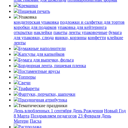
Креманки
Пищевая печать
Упаковка
кондитерская упаковка
подложки и салфетки для тортов
коробки для подарков
упаковка для кейтеринга
открытки
наклейки
пакеты
ленты упаковочные
бумага
для упаковки, слюда
ящики, корзины
конфетти
клейкие
ленты
Бумажные наполнители
Капсулы для капкейков
Бумага для выпечки, фольга
Бордюрная лента, пищевая пленка
Постаментные ярусы
Топперы
Свечи
Трафареты
Фартуки, перчатки, шапочки
Праздничная атрибутика
Тематические праздники
День влюбленных
1 сентября
День Рождения
Новый Год
8 Марта
Поздравляем педагогов
23 Февраля
День
Матери
Пасха
Распродажа