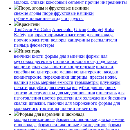
молоко, сливки
кокосовый сегмент
прочие ингредиенты
Пюре, ягоды и фруктовые начинки
свежие ягоды
пюре
фруктовые начинки
сублимированные ягоды и фрукты
Красители
TopDecor
Art Color
Americolor
Glican
Colorgel
Roha
Kafety
жирорастворимые красители для шоколада
прочие красители
велюры
кандурины
распылители
пыльца
фломастеры
Инвентарь
венчики
кисти
формы для выпечки
формы для
муссовых десертов
столики поворотные, подставки
коврики
cпатулы, лопатки кондитерские
шпатели,
скребки кондитерские
мешки кондитерские
насадки
кондитерские, переходники
шприцы, прессы
ножи,
валики
весы, мерные ёмкости
термометры
плунжеры,
печати
вырубки для печенья
вырубки для медовых
тортов
инструменты для моделирования
инвентарь для
изготовления цветов
решетки для охлаждения бисквита
скалки
шпажки, палочки для мороженого
формы для
мороженого
тортницы
прочий инвентарь
Формы для карамели и шоколада
молды силиконовые
формы силиконовые для карамели
и шоколада
формы силиконовые для леденцов
формы
пластиковые для шоколада
поликарбонатные формы