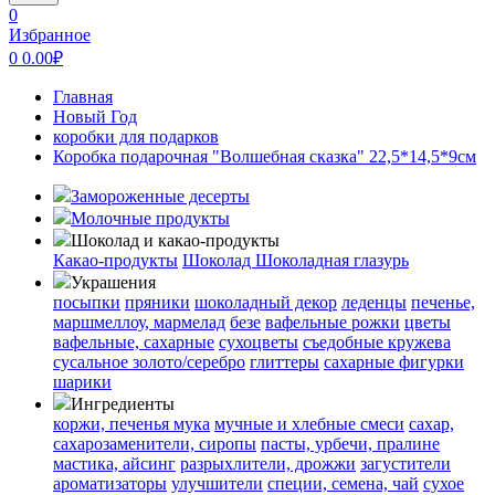
0
Избранное
0
0.00
₽
Главная
Новый Год
коробки для подарков
Коробка подарочная "Волшебная сказка" 22,5*14,5*9см
Замороженные десерты
Молочные продукты
Шоколад и какао-продукты
Какао-продукты
Шоколад
Шоколадная глазурь
Украшения
посыпки
пряники
шоколадный декор
леденцы
печенье,
маршмеллоу, мармелад
безе
вафельные рожки
цветы
вафельные, сахарные
сухоцветы
съедобные кружева
сусальное золото/серебро
глиттеры
сахарные фигурки
шарики
Ингредиенты
коржи, печенья
мука
мучные и хлебные смеси
сахар,
сахарозаменители, сиропы
пасты, урбечи, пралине
мастика, айсинг
разрыхлители, дрожжи
загустители
ароматизаторы
улучшители
специи, семена, чай
сухое