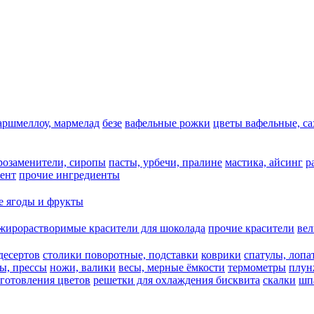
аршмеллоу, мармелад
безе
вафельные рожки
цветы вафельные, с
арозаменители, сиропы
пасты, урбечи, пралине
мастика, айсинг
р
ент
прочие ингредиенты
 ягоды и фрукты
жирорастворимые красители для шоколада
прочие красители
ве
десертов
столики поворотные, подставки
коврики
cпатулы, лопа
ы, прессы
ножи, валики
весы, мерные ёмкости
термометры
плун
зготовления цветов
решетки для охлаждения бисквита
скалки
шп