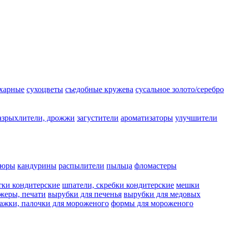
ахарные
сухоцветы
съедобные кружева
сусальное золото/серебро
азрыхлители, дрожжи
загустители
ароматизаторы
улучшители
люры
кандурины
распылители
пыльца
фломастеры
тки кондитерские
шпатели, скребки кондитерские
мешки
жеры, печати
вырубки для печенья
вырубки для медовых
ажки, палочки для мороженого
формы для мороженого