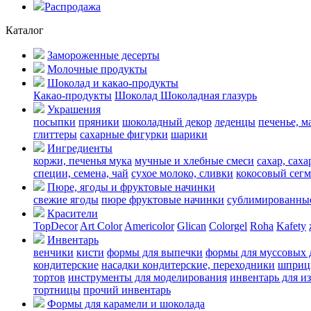
Распродажа
Каталог
Замороженные десерты
Молочные продукты
Шоколад и какао-продукты
Какао-продукты
Шоколад
Шоколадная глазурь
Украшения
посыпки
пряники
шоколадный декор
леденцы
печенье, м
глиттеры
сахарные фигурки
шарики
Ингредиенты
коржи, печенья
мука
мучные и хлебные смеси
сахар, сах
специи, семена, чай
сухое молоко, сливки
кокосовый сегм
Пюре, ягоды и фруктовые начинки
свежие ягоды
пюре
фруктовые начинки
сублимированные
Красители
TopDecor
Art Color
Americolor
Glican
Colorgel
Roha
Kafety
Инвентарь
венчики
кисти
формы для выпечки
формы для муссовых 
кондитерские
насадки кондитерские, переходники
шприц
тортов
инструменты для моделирования
инвентарь для и
тортницы
прочий инвентарь
Формы для карамели и шоколада