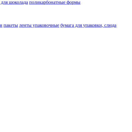
 для шоколада
поликарбонатные формы
и
пакеты
ленты упаковочные
бумага для упаковки, слюда