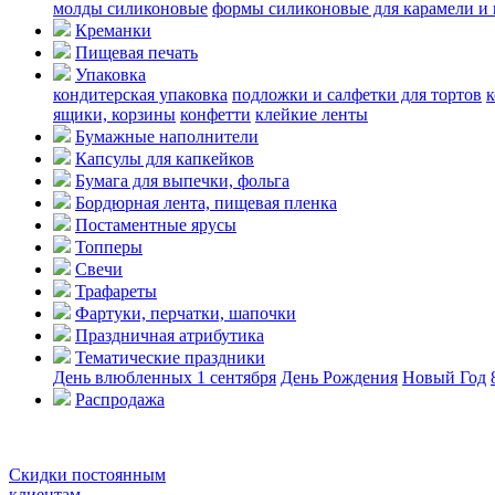
молды силиконовые
формы силиконовые для карамели и
Креманки
Пищевая печать
Упаковка
кондитерская упаковка
подложки и салфетки для тортов
к
ящики, корзины
конфетти
клейкие ленты
Бумажные наполнители
Капсулы для капкейков
Бумага для выпечки, фольга
Бордюрная лента, пищевая пленка
Постаментные ярусы
Топперы
Свечи
Трафареты
Фартуки, перчатки, шапочки
Праздничная атрибутика
Тематические праздники
День влюбленных
1 сентября
День Рождения
Новый Год
Распродажа
Скидки постоянным
клиентам