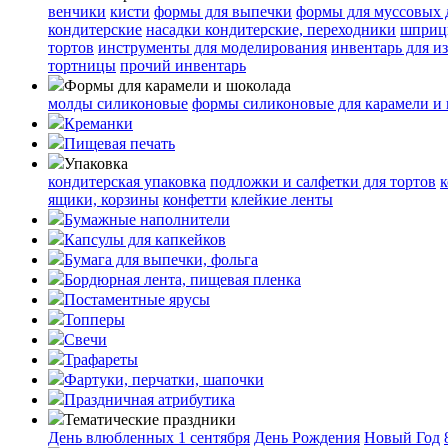
венчики
кисти
формы для выпечки
формы для муссовых 
кондитерские
насадки кондитерские, переходники
шприц
тортов
инструменты для моделирования
инвентарь для и
тортницы
прочий инвентарь
Формы для карамели и шоколада
молды силиконовые
формы силиконовые для карамели и
Креманки
Пищевая печать
Упаковка
кондитерская упаковка
подложки и салфетки для тортов
к
ящики, корзины
конфетти
клейкие ленты
Бумажные наполнители
Капсулы для капкейков
Бумага для выпечки, фольга
Бордюрная лента, пищевая пленка
Постаментные ярусы
Топперы
Свечи
Трафареты
Фартуки, перчатки, шапочки
Праздничная атрибутика
Тематические праздники
День влюбленных
1 сентября
День Рождения
Новый Год