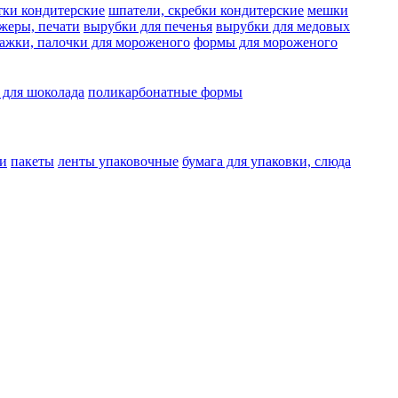
тки кондитерские
шпатели, скребки кондитерские
мешки
жеры, печати
вырубки для печенья
вырубки для медовых
ажки, палочки для мороженого
формы для мороженого
 для шоколада
поликарбонатные формы
и
пакеты
ленты упаковочные
бумага для упаковки, слюда