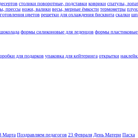
десертов
столики поворотные, подставки
коврики
cпатулы, лопа
ы, прессы
ножи, валики
весы, мерные ёмкости
термометры
плун
зготовления цветов
решетки для охлаждения бисквита
скалки
шп
 шоколада
формы силиконовые для леденцов
формы пластиковые
оробки для подарков
упаковка для кейтеринга
открытки
наклейк
8 Марта
Поздравляем педагогов
23 Февраля
День Матери
Пасха