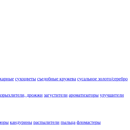
ахарные
сухоцветы
съедобные кружева
сусальное золото/серебро
азрыхлители, дрожжи
загустители
ароматизаторы
улучшители
люры
кандурины
распылители
пыльца
фломастеры