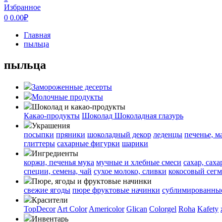
Избранное
0
0.00
₽
Главная
пыльца
пыльца
Замороженные десерты
Молочные продукты
Шоколад и какао-продукты
Какао-продукты
Шоколад
Шоколадная глазурь
Украшения
посыпки
пряники
шоколадный декор
леденцы
печенье, м
глиттеры
сахарные фигурки
шарики
Ингредиенты
коржи, печенья
мука
мучные и хлебные смеси
сахар, сах
специи, семена, чай
сухое молоко, сливки
кокосовый сегм
Пюре, ягоды и фруктовые начинки
свежие ягоды
пюре
фруктовые начинки
сублимированные
Красители
TopDecor
Art Color
Americolor
Glican
Colorgel
Roha
Kafety
Инвентарь