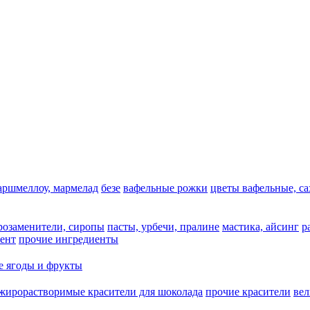
аршмеллоу, мармелад
безе
вафельные рожки
цветы вафельные, с
арозаменители, сиропы
пасты, урбечи, пралине
мастика, айсинг
р
ент
прочие ингредиенты
 ягоды и фрукты
жирорастворимые красители для шоколада
прочие красители
ве