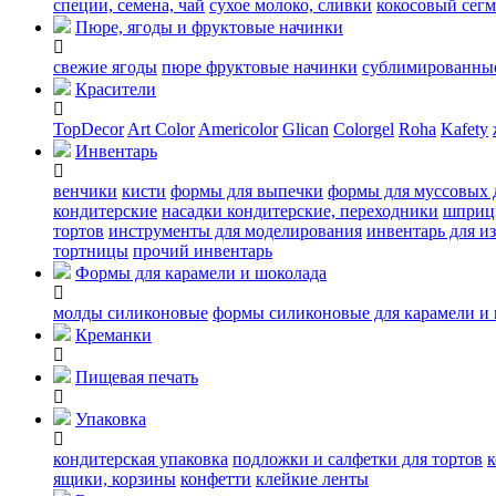
специи, семена, чай
сухое молоко, сливки
кокосовый сегм
Пюре, ягоды и фруктовые начинки
свежие ягоды
пюре
фруктовые начинки
сублимированные
Красители
TopDecor
Art Color
Americolor
Glican
Colorgel
Roha
Kafety
Инвентарь
венчики
кисти
формы для выпечки
формы для муссовых 
кондитерские
насадки кондитерские, переходники
шприц
тортов
инструменты для моделирования
инвентарь для и
тортницы
прочий инвентарь
Формы для карамели и шоколада
молды силиконовые
формы силиконовые для карамели и
Креманки
Пищевая печать
Упаковка
кондитерская упаковка
подложки и салфетки для тортов
к
ящики, корзины
конфетти
клейкие ленты