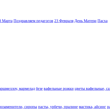
8 Марта
Поздравляем педагогов
23 Февраля
День Матери
Пасха
аршмеллоу, мармелад
безе
вафельные рожки
цветы вафельные, с
арозаменители, сиропы
пасты, урбечи, пралине
мастика, айсинг
р