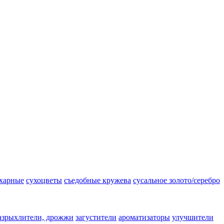
ахарные
сухоцветы
съедобные кружева
сусальное золото/серебро
азрыхлители, дрожжи
загустители
ароматизаторы
улучшители