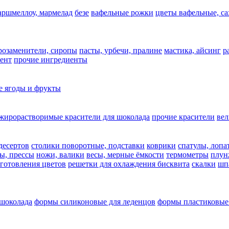
аршмеллоу, мармелад
безе
вафельные рожки
цветы вафельные, с
арозаменители, сиропы
пасты, урбечи, пралине
мастика, айсинг
р
ент
прочие ингредиенты
 ягоды и фрукты
жирорастворимые красители для шоколада
прочие красители
ве
десертов
столики поворотные, подставки
коврики
cпатулы, лопа
ы, прессы
ножи, валики
весы, мерные ёмкости
термометры
плун
зготовления цветов
решетки для охлаждения бисквита
скалки
шп
 шоколада
формы силиконовые для леденцов
формы пластиковые