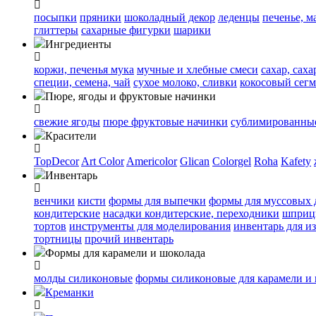
посыпки
пряники
шоколадный декор
леденцы
печенье, м
глиттеры
сахарные фигурки
шарики
Ингредиенты
коржи, печенья
мука
мучные и хлебные смеси
сахар, сах
специи, семена, чай
сухое молоко, сливки
кокосовый сегм
Пюре, ягоды и фруктовые начинки
свежие ягоды
пюре
фруктовые начинки
сублимированные
Красители
TopDecor
Art Color
Americolor
Glican
Colorgel
Roha
Kafety
Инвентарь
венчики
кисти
формы для выпечки
формы для муссовых 
кондитерские
насадки кондитерские, переходники
шприц
тортов
инструменты для моделирования
инвентарь для и
тортницы
прочий инвентарь
Формы для карамели и шоколада
молды силиконовые
формы силиконовые для карамели и
Креманки