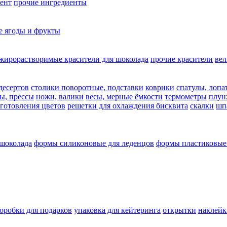
ент
прочие ингредиенты
 ягоды и фрукты
жирорастворимые красители для шоколада
прочие красители
ве
десертов
столики поворотные, подставки
коврики
cпатулы, лопа
ы, прессы
ножи, валики
весы, мерные ёмкости
термометры
плун
зготовления цветов
решетки для охлаждения бисквита
скалки
шп
 шоколада
формы силиконовые для леденцов
формы пластиковые
оробки для подарков
упаковка для кейтеринга
открытки
наклейк