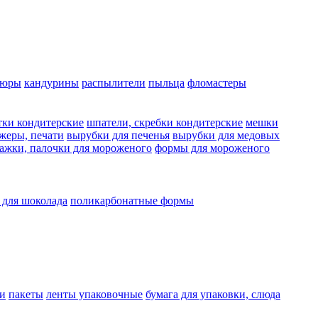
люры
кандурины
распылители
пыльца
фломастеры
тки кондитерские
шпатели, скребки кондитерские
мешки
жеры, печати
вырубки для печенья
вырубки для медовых
ажки, палочки для мороженого
формы для мороженого
 для шоколада
поликарбонатные формы
и
пакеты
ленты упаковочные
бумага для упаковки, слюда