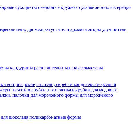
ахарные
сухоцветы
съедобные кружева
сусальное золото/серебро
азрыхлители, дрожжи
загустители
ароматизаторы
улучшители
люры
кандурины
распылители
пыльца
фломастеры
тки кондитерские
шпатели, скребки кондитерские
мешки
жеры, печати
вырубки для печенья
вырубки для медовых
ажки, палочки для мороженого
формы для мороженого
 для шоколада
поликарбонатные формы