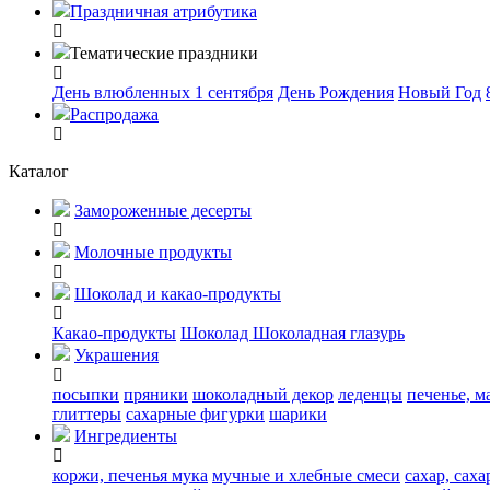
Праздничная атрибутика
Тематические праздники
День влюбленных
1 сентября
День Рождения
Новый Год
Распродажа
Каталог
Замороженные десерты
Молочные продукты
Шоколад и какао-продукты
Какао-продукты
Шоколад
Шоколадная глазурь
Украшения
посыпки
пряники
шоколадный декор
леденцы
печенье, м
глиттеры
сахарные фигурки
шарики
Ингредиенты
коржи, печенья
мука
мучные и хлебные смеси
сахар, сах