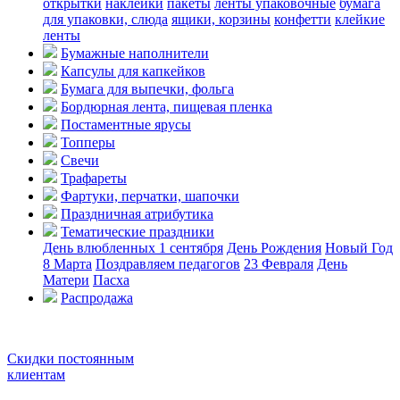
открытки
наклейки
пакеты
ленты упаковочные
бумага
для упаковки, слюда
ящики, корзины
конфетти
клейкие
ленты
Бумажные наполнители
Капсулы для капкейков
Бумага для выпечки, фольга
Бордюрная лента, пищевая пленка
Постаментные ярусы
Топперы
Свечи
Трафареты
Фартуки, перчатки, шапочки
Праздничная атрибутика
Тематические праздники
День влюбленных
1 сентября
День Рождения
Новый Год
8 Марта
Поздравляем педагогов
23 Февраля
День
Матери
Пасха
Распродажа
Скидки постоянным
клиентам