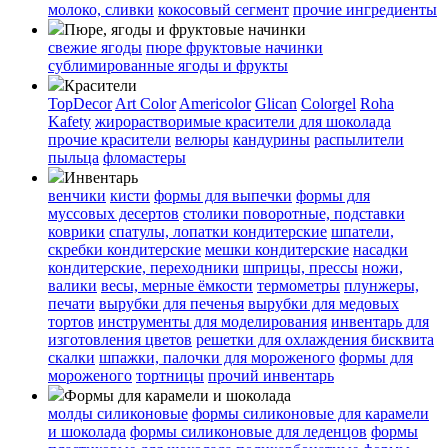
молоко, сливки
кокосовый сегмент
прочие ингредиенты
Пюре, ягоды и фруктовые начинки
свежие ягоды
пюре
фруктовые начинки
сублимированные ягоды и фрукты
Красители
TopDecor
Art Color
Americolor
Glican
Colorgel
Roha
Kafety
жирорастворимые красители для шоколада
прочие красители
велюры
кандурины
распылители
пыльца
фломастеры
Инвентарь
венчики
кисти
формы для выпечки
формы для
муссовых десертов
столики поворотные, подставки
коврики
cпатулы, лопатки кондитерские
шпатели,
скребки кондитерские
мешки кондитерские
насадки
кондитерские, переходники
шприцы, прессы
ножи,
валики
весы, мерные ёмкости
термометры
плунжеры,
печати
вырубки для печенья
вырубки для медовых
тортов
инструменты для моделирования
инвентарь для
изготовления цветов
решетки для охлаждения бисквита
скалки
шпажки, палочки для мороженого
формы для
мороженого
тортницы
прочий инвентарь
Формы для карамели и шоколада
молды силиконовые
формы силиконовые для карамели
и шоколада
формы силиконовые для леденцов
формы