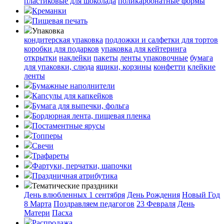
пластиковые для шоколада
поликарбонатные формы
Креманки
Пищевая печать
Упаковка
кондитерская упаковка
подложки и салфетки для тортов
коробки для подарков
упаковка для кейтеринга
открытки
наклейки
пакеты
ленты упаковочные
бумага
для упаковки, слюда
ящики, корзины
конфетти
клейкие
ленты
Бумажные наполнители
Капсулы для капкейков
Бумага для выпечки, фольга
Бордюрная лента, пищевая пленка
Постаментные ярусы
Топперы
Свечи
Трафареты
Фартуки, перчатки, шапочки
Праздничная атрибутика
Тематические праздники
День влюбленных
1 сентября
День Рождения
Новый Год
8 Марта
Поздравляем педагогов
23 Февраля
День
Матери
Пасха
Распродажа