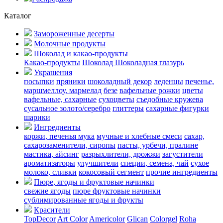
Каталог
Замороженные десерты
Молочные продукты
Шоколад и какао-продукты
Какао-продукты
Шоколад
Шоколадная глазурь
Украшения
посыпки
пряники
шоколадный декор
леденцы
печенье,
маршмеллоу, мармелад
безе
вафельные рожки
цветы
вафельные, сахарные
сухоцветы
съедобные кружева
сусальное золото/серебро
глиттеры
сахарные фигурки
шарики
Ингредиенты
коржи, печенья
мука
мучные и хлебные смеси
сахар,
сахарозаменители, сиропы
пасты, урбечи, пралине
мастика, айсинг
разрыхлители, дрожжи
загустители
ароматизаторы
улучшители
специи, семена, чай
сухое
молоко, сливки
кокосовый сегмент
прочие ингредиенты
Пюре, ягоды и фруктовые начинки
свежие ягоды
пюре
фруктовые начинки
сублимированные ягоды и фрукты
Красители
TopDecor
Art Color
Americolor
Glican
Colorgel
Roha