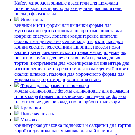
Kafety
жирорастворимые красители для шоколада
прочие красители
велюры
кандурины
распылители
пыльца
фломастеры
Инвентарь
венчики
кисти
формы для выпечки
формы для
муссовых десертов
столики поворотные, подставки
коврики
cпатулы, лопатки кондитерские
шпатели,
скребки кондитерские
мешки кондитерские
насадки
кондитерские, переходники
шприцы, прессы
ножи,
валики
весы, мерные ёмкости
термометры
плунжеры,
печати
вырубки для печенья
вырубки для медовых
тортов
инструменты для моделирования
инвентарь для
изготовления цветов
решетки для охлаждения бисквита
скалки
шпажки, палочки для мороженого
формы для
мороженого
тортницы
прочий инвентарь
Формы для карамели и шоколада
молды силиконовые
формы силиконовые для карамели
и шоколада
формы силиконовые для леденцов
формы
пластиковые для шоколада
поликарбонатные формы
Креманки
Пищевая печать
Упаковка
кондитерская упаковка
подложки и салфетки для тортов
коробки для подарков
упаковка для кейтеринга