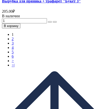
Вырубка для пряника + трафарет "Букет 3"
205.00
₽
В наличии
В корзину
1
2
3
4
5
6
>
>|