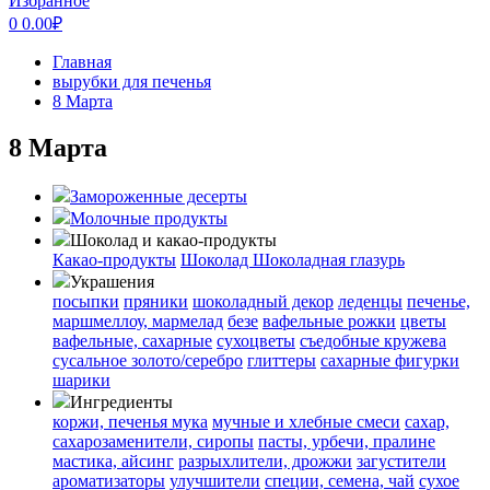
Избранное
0
0.00
₽
Главная
вырубки для печенья
8 Марта
8 Марта
Замороженные десерты
Молочные продукты
Шоколад и какао-продукты
Какао-продукты
Шоколад
Шоколадная глазурь
Украшения
посыпки
пряники
шоколадный декор
леденцы
печенье,
маршмеллоу, мармелад
безе
вафельные рожки
цветы
вафельные, сахарные
сухоцветы
съедобные кружева
сусальное золото/серебро
глиттеры
сахарные фигурки
шарики
Ингредиенты
коржи, печенья
мука
мучные и хлебные смеси
сахар,
сахарозаменители, сиропы
пасты, урбечи, пралине
мастика, айсинг
разрыхлители, дрожжи
загустители
ароматизаторы
улучшители
специи, семена, чай
сухое